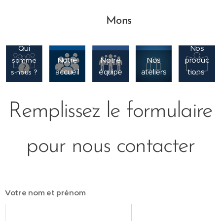
📍 Mons
Qui
Nos
Notre
Notre
Nos
produc
somme
?
accueil
équipe
ateliers
tions
s-nous
Remplissez le formulaire
pour nous contacter
Votre nom et prénom