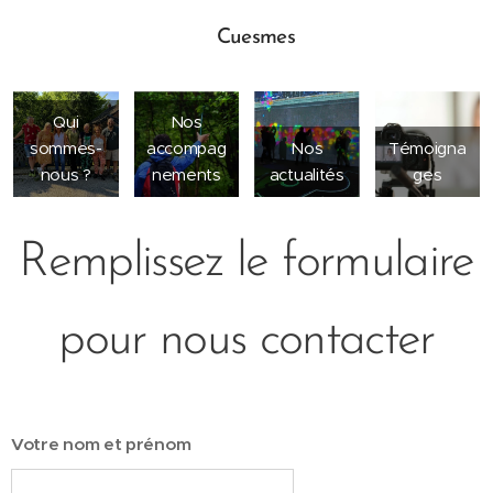
Cuesmes
📍
Qui
Nos
sommes-
accompag
Nos
Témoigna
nous ?
nements
actualités
ges
Remplissez le formulaire
pour nous contacter
Votre nom et prénom