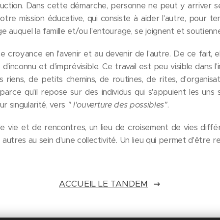
uction. Dans cette démarche, personne ne peut y arriver seul
otre mission éducative, qui consiste à aider l'autre, pour ten
 auquel la famille et/ou l'entourage, se joignent et soutien
croyance en l'avenir et au devenir de l'autre. De ce fait, ell
 d'inconnu et d'imprévisible. Ce travail est peu visible dans l'
ts riens, de petits chemins, de routines, de rites, d'organis
 parce qu'il repose sur des individus qui s'appuient les uns 
ur singularité, vers
" l'ouverture des possibles"
.
de vie et de rencontres, un lieu de croisement de vies diff
utres au sein d'une collectivité. Un lieu qui permet d'être r
ACCUEIL LE TANDEM